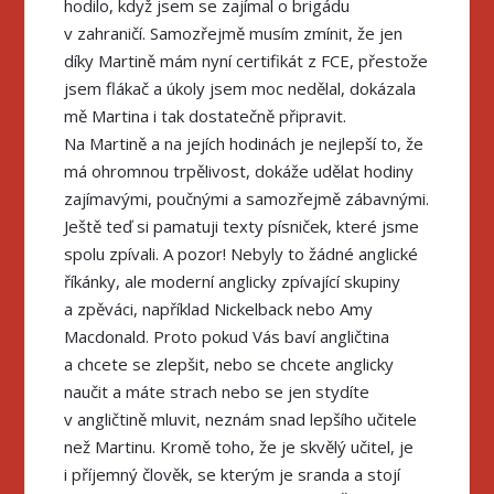
hodilo, když jsem se zajímal o brigádu
v zahraničí. Samozřejmě musím zmínit, že jen
díky Martině mám nyní certifikát z FCE, přestože
jsem flákač a úkoly jsem moc nedělal, dokázala
mě Martina i tak dostatečně připravit.
Na Martině a na jejích hodinách je nejlepší to, že
má ohromnou trpělivost, dokáže udělat hodiny
zajímavými, poučnými a samozřejmě zábavnými.
Ještě teď si pamatuji texty písniček, které jsme
spolu zpívali. A pozor! Nebyly to žádné anglické
říkánky, ale moderní anglicky zpívající skupiny
a zpěváci, například Nickelback nebo Amy
Macdonald. Proto pokud Vás baví angličtina
a chcete se zlepšit, nebo se chcete anglicky
naučit a máte strach nebo se jen stydíte
v angličtině mluvit, neznám snad lepšího učitele
než Martinu. Kromě toho, že je skvělý učitel, je
i příjemný člověk, se kterým je sranda a stojí