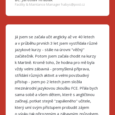
Facility & Maintance Manager habys@post.cz
Já jsem se začala učit anglicky až ve 40 letech
a v průběhu prvních 3 let jsem vystřídala různé
jazykové kurzy - stále na úrovni "věčný"
začátečník. Potom jsem začala chodit na kurzy
k Martině. Kromě toho, že hodina pro mě byla
vždy velmi zábavná - promyšlená příprava,
střídání různých aktivit a velmi povzbudivý
přístup - jsem po 2 letech jsem složila
mezinárodní jazykovou zkoušku FCE. Přála bych
sama sobě a všem dětem, které s angličtinou
začínají, potkat stejně "zapáleného" učitele,
který umí svým přístupem probudit zájem
o výuku tak přirozeným a zábavným způsobem,