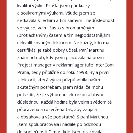
kvalitní výuku. Prošla jsem pár kurzy
a soukromými výukami. Všude jsem se
setkávala s jedním a tím samým - nedůsledností
ve výuce, velmi často s promarněným
(protlachaným) časem a tím nejpodstatnějším -
nekvalifikovaným lektorem. Ne každý, kdo má
certifikát, je také dobrý učitel. Paní Martinu
znám od dob, kdy jsem pracovala na pozici
Project manager v reklamní agentuře InterCom
Praha, tedy přibližně od roku 1998. Byla první
z lektorů, která výuku přizpůsobila našim
skutečným potřebám. Jsem ráda, že mohu
potvrdit, že je výbornou lektorkou a hlavně
důslednou. Každá hodina byla velmi svědomitě
připravena a rozvržena tak, aby zaujala
a obsahovala vše podstatné. S paní Martinou
jsem spolupracovala i nadále po odchodu
do společnosti Dimar, kde jsem pracovala