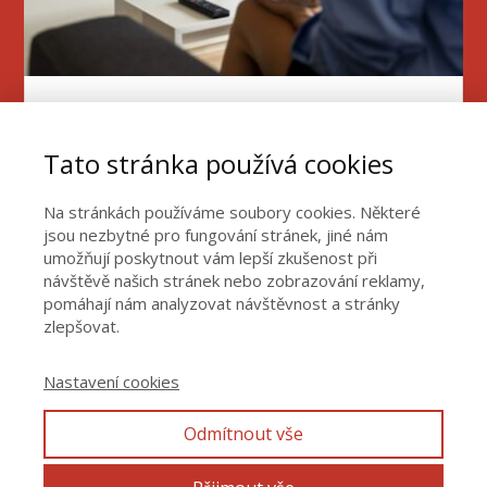
Jak se (skvěle) učit anglicky se
seriály a filmy
Tato stránka používá cookies
Filmy a seriály nejsou jen zábavné – jsou také
Na stránkách používáme soubory cookies. Některé
skvělým pomocníkem na cestě za lepší
jsou nezbytné pro fungování stránek, jiné nám
angličtinou. Ať…
umožňují poskytnout vám lepší zkušenost při
návštěvě našich stránek nebo zobrazování reklamy,
pomáhají nám analyzovat návštěvnost a stránky
zlepšovat.
Nastavení cookies
Obchodní podmínky
Odmítnout vše
Ochrana osobních údajů