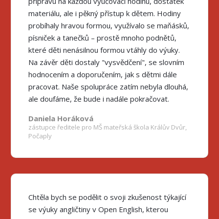
přípravu na každou vyučovací hodinu, dostatek
materiálu, ale i pěkný přístup k dětem. Hodiny
probíhaly hravou formou, využívalo se maňásků,
písniček a tanečků – prostě mnoho podnětů,
které děti nenásilnou formou vtáhly do výuky.
Na závěr děti dostaly "vysvědčení", se slovním
hodnocením a doporučením, jak s dětmi dále
pracovat. Naše spolupráce zatím nebyla dlouhá,
ale doufáme, že bude i nadále pokračovat.
Daniela Horáková
zástupce ředitele pro MŠ mateřská škola Králův Dvůr,
Počaply
Chtěla bych se podělit o svoji zkušenost týkající
se výuky angličtiny v Open English, kterou