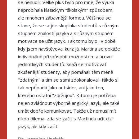
se nenudili. Velké plus bylo pro mne, že výuka
neprobíhala klasickým "školským" způsobem,
ale mnohem zábavnější formou. Většinou se
stane, že se sejde skupinka studentů s různým
stupněm znalosti jazyka a s různým stupněm
motivace se učit jazyk. Tak tomu bylo i v době
kdy jsem navštěvoval kurz já. Martina se dokáže
individuálně přizpůsobit možnostem a úrovni
jednotlivých studentů. Snaží se motivovat
zkušenější studenty, aby pomáhali těm méně
"zdatným" a tím se sami zdokonalovali. Nikdo si
tak nepřipadá jako outsider, ani jako ten,
kterého ostatní "zdržujou". K tomu je potřeba
nejen zvládnout výborně anglický jazyk, ale také
umět dobře komunikovat. Takže už nemusí mít
nikdo dilema, zda se začít s Martinou učit cizí
jazyk, ale kdy začít.
Bc. Jaroslav Hrabák