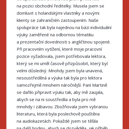
na pozici obchodní ředitelky. Musela jsem se
domluvit s holandskými vlastníky a novými
klienty se zahraničním zastoupením. Naše
spolupráce tak byla najednou na bázi individuální
výuky zaměřené na odbornou tématiku
a prezentační dovednosti s angličtinou spojené.
Při pracovním vytížení, které moje pracovní
pozice vyžadovala, jsem potřebovala lektora,
který se mi uměl časově přizpůsobit, který byl
velmi důsledný. Mnohdy jsem byla unavená,
nesoustředěná a výuka tak byla pro lektora
samozřejmě mnohem náročnější. Paní Martině
se dařilo připravit výuku tak, aby mě zaujala,
abych se na ni soustředila a byla pro mě
mnohdy i zábavou. Zbožňovala jsem vybranou
literaturu, která byla poslechově pouštěna
na audiokazetách. Pokaždé jsem se těšila
na další hodinu, abych se dozvěděla, jak příběh