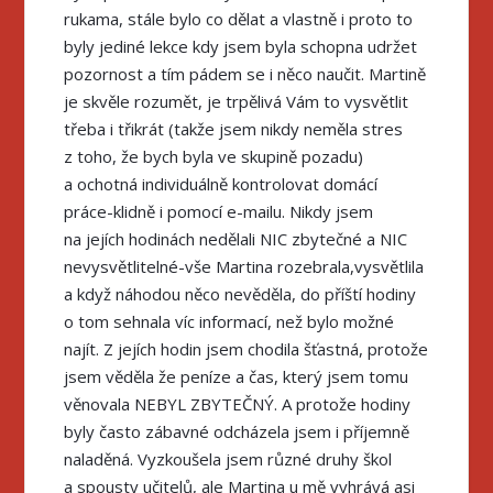
rukama, stále bylo co dělat a vlastně i proto to
byly jediné lekce kdy jsem byla schopna udržet
pozornost a tím pádem se i něco naučit. Martině
je skvěle rozumět, je trpělivá Vám to vysvětlit
třeba i třikrát (takže jsem nikdy neměla stres
z toho, že bych byla ve skupině pozadu)
a ochotná individuálně kontrolovat domácí
práce-klidně i pomocí e-mailu. Nikdy jsem
na jejích hodinách nedělali NIC zbytečné a NIC
nevysvětlitelné-vše Martina rozebrala,vysvětlila
a když náhodou něco nevěděla, do příští hodiny
o tom sehnala víc informací, než bylo možné
najít. Z jejích hodin jsem chodila šťastná, protože
jsem věděla že peníze a čas, který jsem tomu
věnovala NEBYL ZBYTEČNÝ. A protože hodiny
byly často zábavné odcházela jsem i příjemně
naladěná. Vyzkoušela jsem různé druhy škol
a spousty učitelů, ale Martina u mě vyhrává asi