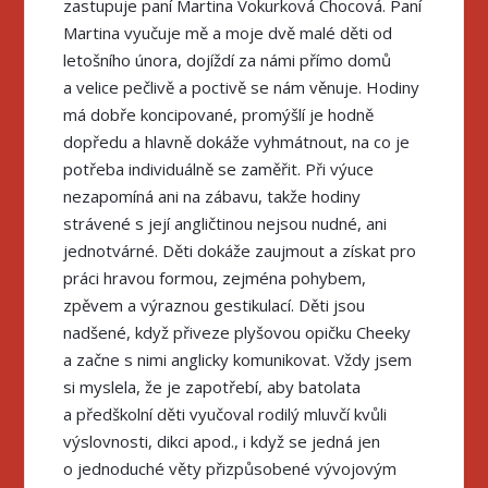
zastupuje paní Martina Vokurková Chocová. Paní
Martina vyučuje mě a moje dvě malé děti od
letošního února, dojíždí za námi přímo domů
a velice pečlivě a poctivě se nám věnuje. Hodiny
má dobře koncipované, promýšlí je hodně
dopředu a hlavně dokáže vyhmátnout, na co je
potřeba individuálně se zaměřit. Při výuce
nezapomíná ani na zábavu, takže hodiny
strávené s její angličtinou nejsou nudné, ani
jednotvárné. Děti dokáže zaujmout a získat pro
práci hravou formou, zejména pohybem,
zpěvem a výraznou gestikulací. Děti jsou
nadšené, když přiveze plyšovou opičku Cheeky
a začne s nimi anglicky komunikovat. Vždy jsem
si myslela, že je zapotřebí, aby batolata
a předškolní děti vyučoval rodilý mluvčí kvůli
výslovnosti, dikci apod., i když se jedná jen
o jednoduché věty přizpůsobené vývojovým